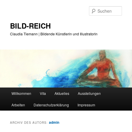
Zum
Zum
Inhalt
sekundären
Such
wechseln
Inhalt
wechseln
BILD-REICH
Claudia Tiemann | Bildende Künstlerin und Illustratorin
Hauptmenü
Willkommen
Vita
Aktuelles
Ausstellungen
Arbeiten
Datenschutzerklärung
Impressum
admin
ARCHIV DES AUTORS: