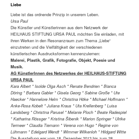
Liebe
Liebe ist das ordnende Prinzip in unserem Leben.
Ursa Paul
Die Künstler und Künstlerinnen aus dem Netzwerk der
HEILHAUS STIFTUNG URSA PAUL möchten Sie einladen, mit
ihren Werken in den Resonanzraum zum Thema „Liebe“
einzutreten und die Vielfältigkeit der verschiedenen
künstlerischen Ausdrucksformen kennenzulernen:
Malerei, Plastik, Grafik, Fotografie, Objekt, Poesie und
Musik.
AG KünstlerInnen des Netzwerkes der HEILHAUS-STIFTUNG
URSA PAUL
Kara Albert * Isolde Olga Asch * Renate Bendrien * Bianca
Döring * Barbara Gabler * Gisela Georg * Sabine Große * Ute
Haecker * Hannelore Helm * Christina Höke * Michael Hoffmann *
Anke-Rosa Kobelt * Juliana Kraus * Uta Krellenberg * Luisa
Landsberg * Christina Parusel * Melanie Ploch * Beate Radespiel
* Katharina Rössger * Kristina Šibenik * Marion Springer * Ulrike
Termeer * Claudia Tiemann * Verena von Hugo * Regine von
Lühmann * Edelgard Wendt * Wimmer Wilkenloh * Hildgard Witte
Die Ausstellung war vom 18. Dezember 2013 bis zum 28.