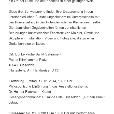
ein Ort der Ruhe und den Friedens in einer geistigen Welt.
Diese drei Schwerpunkte finden ihre Entsprechung in den
unterschiedlichen Ausstellungsebenen: im Untergeschoss mit
den Bunkerzellen, in den Rotunden oder im Kirchenraum selbst.
Die räumlichen Gegebenheiten führen zu inhaltlichen
Berührungen künstlerischer Facetten: von Malerei, Grafik und
Skulpturen, Installation, Video und Fotografie, die zu einer
Gedankenreise einladen.
Ort: Bunkerkirche Sankt Sakrament
Pastor-Klinkhammer-Platz
40549 Düsseldorf
(Haltestelle: Am Handweiser U 75)
Eröffnung
: Freitag, 17. 01.2014, 18.30 Uhr
Philosophische Einführung in das Ausstellungsthema:
Dr. Helmut Blochwitz, Kaarst
Gesangsperformance: Susanne Hille, Düsseldorf, „Auf den Punkt
gebracht“
Finissage
: So, 23.02.2014 um 16.30 Uhr mit Performance,