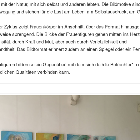
it der Natur, mit sich selbst und anderen lebten. Die Bildmotive sind
ewegung und stehen für die Lust am Leben, am Selbstausdruck, am G
er Zyklus zeigt Frauenkörper im Anschnitt, über das Format hinausg
lweise sprengend. Die Blicke der Frauenfiguren gehen mitten ins Herz
nsität, durch Kraft und Mut, aber auch durch Verletzlichkeit und
dtheit. Das Bildformat erinnert zudem an einen Spiegel oder ein Fen
figuren bilden so ein Gegenüber, mit dem sich der/die Betrachter*in 
dlichen Qualitäten verbinden kann.