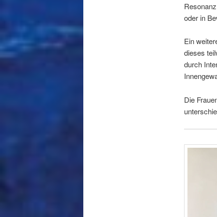
Resonanz m
oder in B
Ein weiter
dieses tei
durch Inte
Innengewan
Die Frauen
unterschie