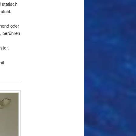
 statisch
efühl.
ehend oder
, berühren
ster.
mit