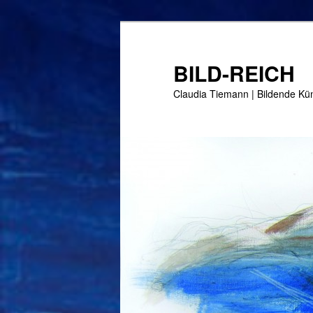
Zum
Zum
Inhalt
sekundären
wechseln
Inhalt
BILD-REICH
wechseln
Claudia Tiemann | Bildende Küns