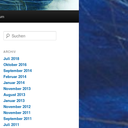
sum
S
u
c
h
ARCHIV
e
Juli 2018
n
Oktober 2016
September 2014
Februar 2014
Januar 2014
November 2013
August 2013
Januar 2013
November 2012
November 2011
September 2011
Juli 2011